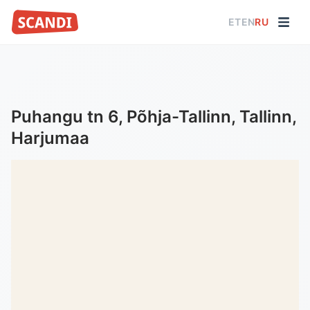
ET
EN
RU
Puhangu tn 6, Põhja-Tallinn, Tallinn,
Harjumaa