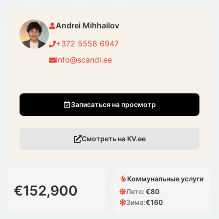
Andrei Mihhailov
+372 5558 6947
info@scandi.ee
Записаться на просмотр
Смотреть на KV.ee
Коммунальные услуги
€152,900
Лето
:
€
80
Зима
:
€
160