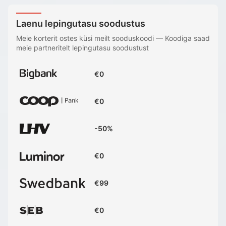
Laenu lepingutasu soodustus
Meie korterit ostes küsi meilt sooduskoodi
—
Koodiga saad
meie partneritelt lepingutasu soodustust
€0
€0
-50%
€0
€99
€0