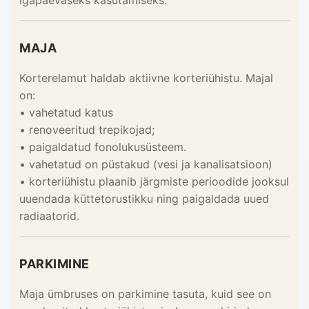
igapäevaseks kasutamiseks.
MAJA
Korterelamut haldab aktiivne korteriühistu. Majal
on:
• vahetatud katus
• renoveeritud trepikojad;
• paigaldatud fonolukusüsteem.
• vahetatud on püstakud (vesi ja kanalisatsioon)
• korteriühistu plaanib järgmiste perioodide jooksul
uuendada küttetorustikku ning paigaldada uued
radiaatorid.
PARKIMINE
Maja ümbruses on parkimine tasuta, kuid see on