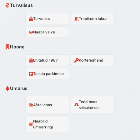
Turvalisus
Turvauks
Trepikoda lukus
Naabrivalve
Hoone
Ehitatud 1987
Korteriomand
Tasuta parkimine
Ümbrus
Teed heas
Äärelinnas
seisukorras
Naabrid
ümberringi