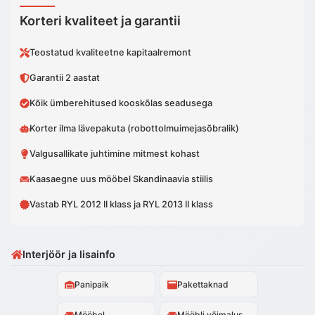
Korteri kvaliteet ja garantii
Teostatud kvaliteetne kapitaalremont
Garantii 2 aastat
Kõik ümberehitused kooskõlas seadusega
Korter ilma lävepakuta (robottolmuimejasõbralik)
Valgusallikate juhtimine mitmest kohast
Kaasaegne uus mööbel Skandinaavia stiilis
Vastab RYL 2012 II klass ja RYL 2013 II klass
Interjöör ja lisainfo
Panipaik
Pakettaknad
Mööbel
Mööbli võimalus