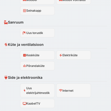
Seinakapp
Sanruum
Uus torustik
Küte ja ventilatsioon
Keskküte
Elektriküte
Põrandaküte
Side ja elektroonika
Uus
Internet
elektrijuhtmestik
KaabelTV