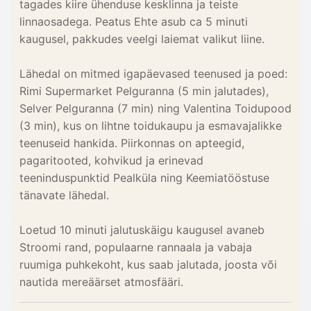
tagades kiire ühenduse kesklinna ja teiste
linnaosadega. Peatus Ehte asub ca 5 minuti
kaugusel, pakkudes veelgi laiemat valikut liine.
Lähedal on mitmed igapäevased teenused ja poed:
Rimi Supermarket Pelguranna (5 min jalutades),
Selver Pelguranna (7 min) ning Valentina Toidupood
(3 min), kus on lihtne toidukaupu ja esmavajalikke
teenuseid hankida. Piirkonnas on apteegid,
pagaritooted, kohvikud ja erinevad
teeninduspunktid Pealküla ning Keemiatööstuse
tänavate lähedal.
Loetud 10 minuti jalutuskäigu kaugusel avaneb
Stroomi rand, populaarne rannaala ja vabaja
ruumiga puhkekoht, kus saab jalutada, joosta või
nautida mereäärset atmosfääri.