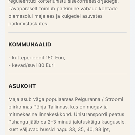
reguleeritud korteriühistu sisekorraeeskirjadega.
Tavapäraselt toimub parkimine vabade kohtade
olemasolul maja ees ja külgedel asuvates
parkimistaskutes.
KOMMUNAALID
- kütteperioodil 160 Euri,
- kevad/suvi 80 Euri
ASUKOHT
Maja asub väga populaarses Pelguranna / Stroomi
piirkonnas Põhja-Tallinnas, kus on mugav ja
mitmekesine linnakeskkond. Ühistranspordi peatus
Puhangu jääb ca 2–3 minuti jalutuskäigu kaugusele,
kust väljuvad bussid nagu 33, 35, 40, 93 jpt,