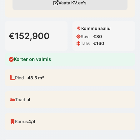
Vaata KV.ee's
Kommunaalid
€152,900
Suvi
:
€
80
Talv
:
€
160
Korter on valmis
Pind
48.5 m²
Toad
4
Korrus
4/4