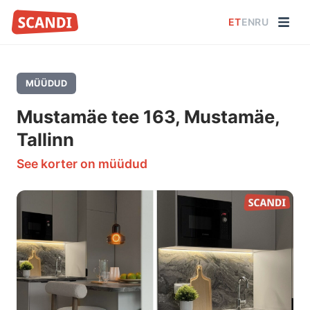
ET
EN
RU
MÜÜDUD
Mustamäe tee 163, Mustamäe,
Tallinn
See korter on müüdud