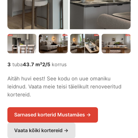
3
tuba
43.7 m²
2/5
korrus
Aitäh huvi eest! See kodu on uue omaniku
leidnud. Vaata meie teisi täielikult renoveeritud
kortereid.
Sarnased korterid Mustamäes
→
Vaata kõiki kortereid
→