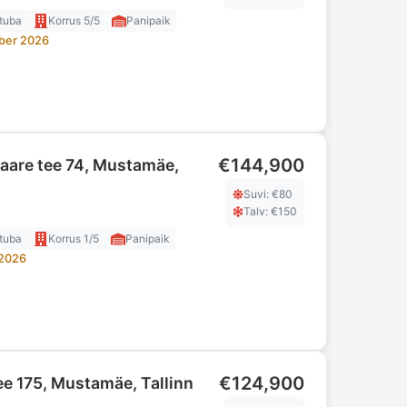
tuba
Korrus
5/5
Panipaik
ber 2026
€144,900
aare tee 74, Mustamäe,
Suvi
: €
80
Talv
: €
150
tuba
Korrus
1/5
Panipaik
 2026
€124,900
e 175, Mustamäe, Tallinn