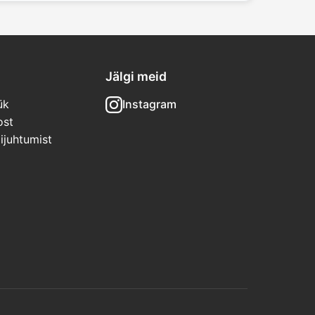
Jälgi meid
ük
Instagram
ost
ijuhtumist