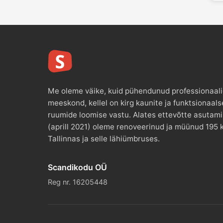
Me oleme väike, kuid pühendunud professionaal
meeskond, kellel on kirg kaunite ja funktsionaals
ruumide loomise vastu. Alates ettevõtte asutam
(aprill 2021) oleme renoveerinud ja müünud 195 k
Tallinnas ja selle lähiümbruses.
Scandikodu OÜ
Reg nr. 16205448