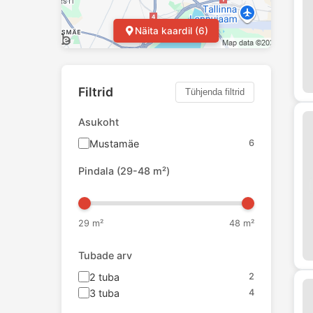
Näita kaardil (6)
Filtrid
Tühjenda filtrid
Asukoht
Mustamäe
6
Pindala
(
29
-
48
m²)
29
m²
48
m²
Tubade arv
2
tuba
2
3
tuba
4