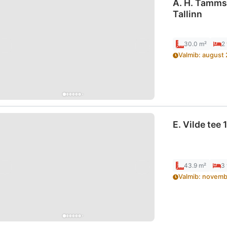
A. H. Tamms
Tallinn
30.0 m²
2
Valmib
:
august
E. Vilde tee
43.9 m²
3
Valmib
:
novemb