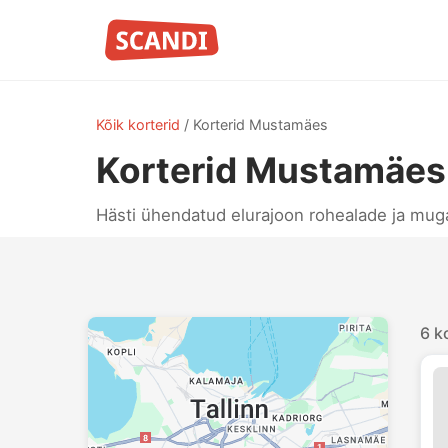
Kõik korterid
/
Korterid Mustamäes
Korterid Mustamäes
Hästi ühendatud elurajoon rohealade ja muga
6 ko