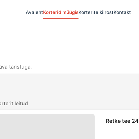
Avaleht
Korterid müügis
Korterite kiirost
Kontakt
va taristuga.
rterit leitud
Retke tee 24