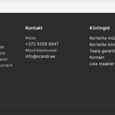
Kontakt
Kiirlingid
Korterite mü
Müük:
+372 5558 6947
Korterite kiir
ide
Muud küsimused:
Teata garanti
ete
info@scandi.ee
Kontakt
isest
Leia maakler
orterit