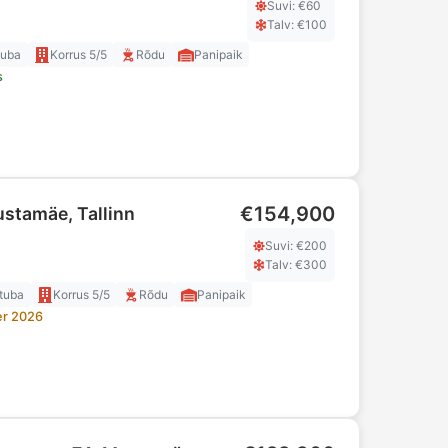
Suvi
: €
60
Talv
: €
100
tuba
Korrus
5/5
Rõdu
Panipaik
s
€154,900
Mustamäe, Tallinn
Suvi
: €
200
Talv
: €
300
tuba
Korrus
5/5
Rõdu
Panipaik
er 2026