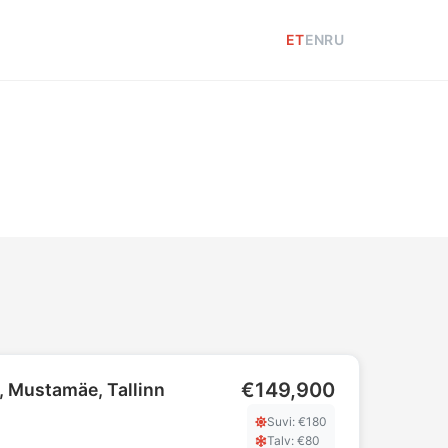
ET
EN
RU
€149,900
, Mustamäe, Tallinn
Suvi
: €
180
Talv
: €
80