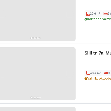
29.6 m²
2
Korter on valmi
Siili tn 7a, 
48.4 m²
3
Valmib
:
oktoob