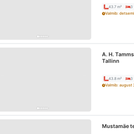
43.7 m²
3
Valmib
:
detsem
A. H. Tamms
Tallinn
43.8 m²
3
Valmib
:
august
Mustamäe te