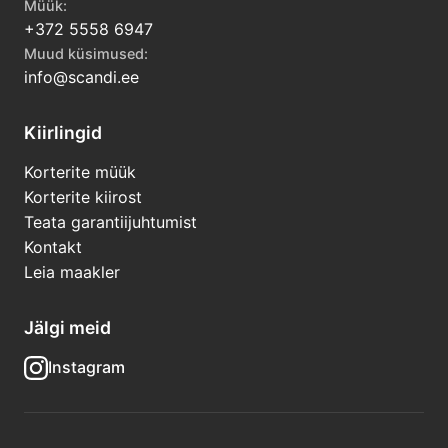
Müük:
+372 5558 6947
Muud küsimused:
info@scandi.ee
Kiirlingid
Korterite müük
Korterite kiirost
Teata garantiijuhtumist
Kontakt
Leia maakler
Jälgi meid
Instagram