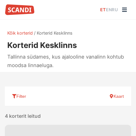
ET
EN
RU
Kõik korterid
/
Korterid Kesklinns
Korterid Kesklinns
Tallinna südames, kus ajalooline vanalinn kohtub
moodsa linnaeluga.
Filter
Kaart
4 korterit leitud