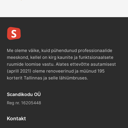
Me oleme väike, kuid pühendunud professionaalide
meeskond, kellel on kirg kaunite ja funktsionaalsete
ruumide loomise vastu. Alates ettevõtte asutamisest
(aprill 2021) oleme renoveerinud ja müünud 195
korterit Tallinnas ja selle lähiümbruses.
Scandikodu OÜ
Reg nr. 16205448
Kontakt