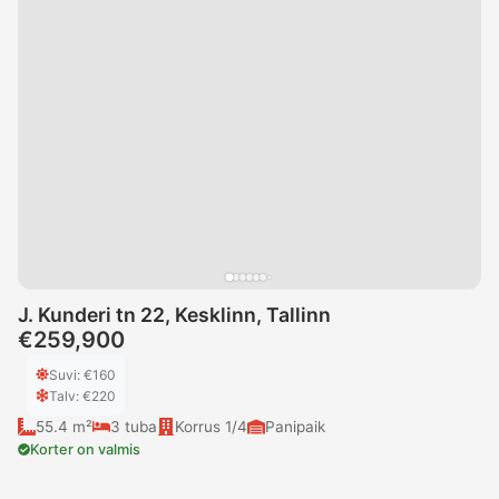
J. Kunderi tn 22, Kesklinn, Tallinn
€259,900
Suvi
: €
160
Talv
: €
220
55.4 m²
3
tuba
Korrus
1/4
Panipaik
Korter on valmis