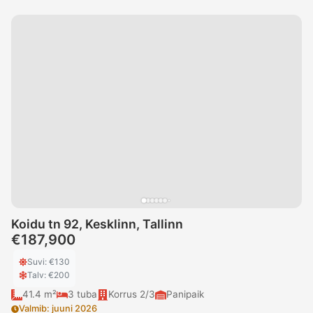
Koidu tn 92, Kesklinn, Tallinn
€187,900
Suvi
: €
130
Talv
: €
200
41.4 m²
3
tuba
Korrus
2/3
Panipaik
Valmib
:
juuni 2026