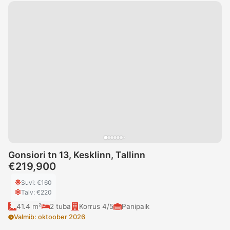
Gonsiori tn 13, Kesklinn, Tallinn
€219,900
Suvi
: €
160
Talv
: €
220
41.4 m²
2
tuba
Korrus
4/5
Panipaik
Valmib
:
oktoober 2026