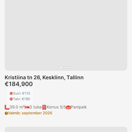
Kristiina tn 26, Kesklinn, Tallinn
€184,900
Suvi
: €
110
Talv
: €
180
39.0 m²
3
tuba
Korrus
5/5
Panipaik
Valmib
:
september 2026