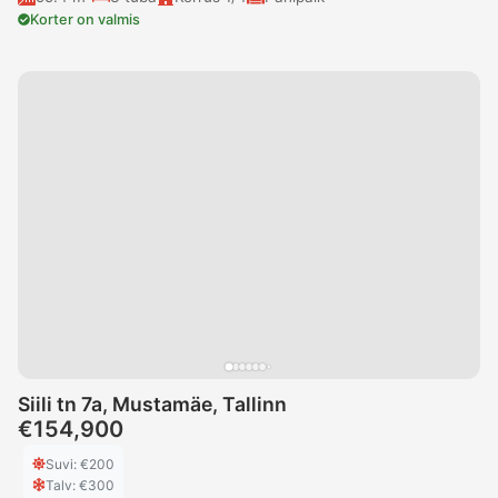
Korter on valmis
Siili tn 7a, Mustamäe, Tallinn
€154,900
Suvi
: €
200
Talv
: €
300