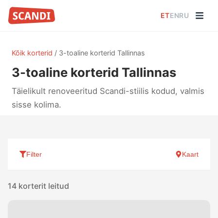
ET
EN
RU
Kõik korterid
/
3-toaline korterid Tallinnas
3-toaline korterid Tallinnas
Täielikult renoveeritud Scandi-stiilis kodud, valmis
sisse kolima.
Filter
Kaart
14 korterit leitud