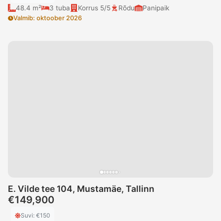
48.4 m²
3
tuba
Korrus
5/5
Rõdu
Panipaik
Valmib
:
oktoober 2026
E. Vilde tee 104, Mustamäe, Tallinn
€149,900
Suvi
: €
150