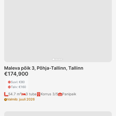
Maleva põik 3, Põhja-Tallinn, Tallinn
€174,900
Suvi
: €
80
Talv
: €
160
54.7 m²
3
tuba
Korrus
3/5
Panipaik
Valmib
:
juuli 2026