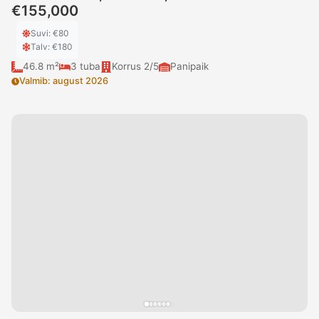
€155,000
Suvi
: €
80
Talv
: €
180
46.8 m²
3
tuba
Korrus
2/5
Panipaik
Valmib
:
august 2026