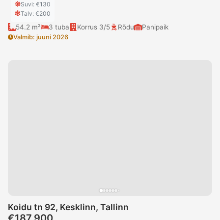
Suvi
: €
130
Talv
: €
200
54.2 m²
3
tuba
Korrus
3/5
Rõdu
Panipaik
Valmib
:
juuni 2026
Koidu tn 92, Kesklinn, Tallinn
€187,900