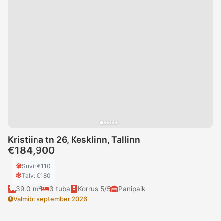
Kristiina tn 26, Kesklinn, Tallinn
€184,900
Suvi
: €
110
Talv
: €
180
39.0 m²
3
tuba
Korrus
5/5
Panipaik
Valmib
:
september 2026