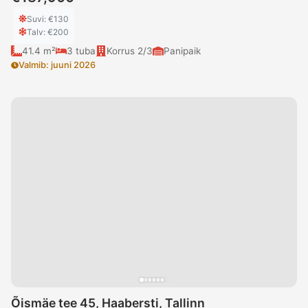
Suvi
: €
130
Talv
: €
200
41.4 m²
3
tuba
Korrus
2/3
Panipaik
Valmib
:
juuni 2026
Õismäe tee 45, Haabersti, Tallinn