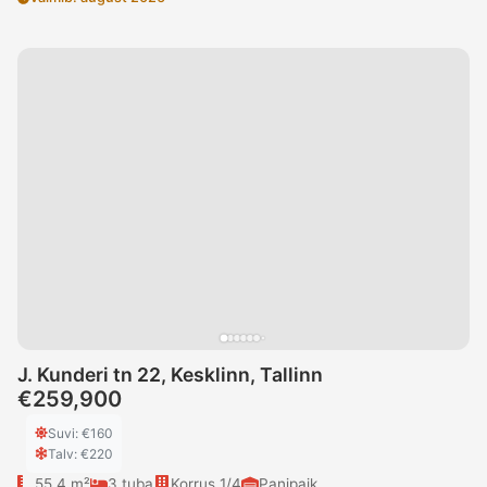
J. Kunderi tn 22, Kesklinn, Tallinn
€259,900
Suvi
: €
160
Talv
: €
220
55.4 m²
3
tuba
Korrus
1/4
Panipaik