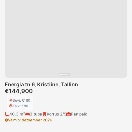
Energia tn 6, Kristiine, Tallinn
€144,900
Suvi
: €
180
Talv
: €
80
40.3 m²
3
tuba
Korrus
2/5
Panipaik
Valmib
:
detsember 2026