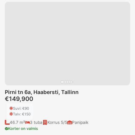
Pirni tn 6a, Haabersti, Tallinn
€149,900
Suvi
: €
90
Talv
: €
150
46.7 m²
3
tuba
Korrus
5/5
Panipaik
Korter on valmis