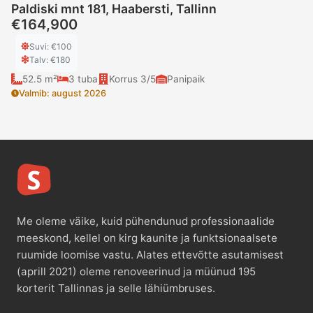
Paldiski mnt 181, Haabersti, Tallinn
€164,900
Suvi
: €
100
Talv
: €
180
52.5 m²
3
tuba
Korrus
3/5
Panipaik
Valmib
:
august 2026
Me oleme väike, kuid pühendunud professionaalide
meeskond, kellel on kirg kaunite ja funktsionaalsete
ruumide loomise vastu. Alates ettevõtte asutamisest
(aprill 2021) oleme renoveerinud ja müünud 195
korterit Tallinnas ja selle lähiümbruses.