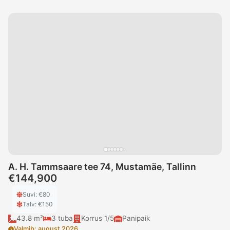
A. H. Tammsaare tee 74, Mustamäe, Tallinn
€144,900
Suvi
: €
80
Talv
: €
150
43.8 m²
3
tuba
Korrus
1/5
Panipaik
Valmib
:
august 2026