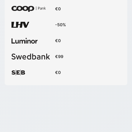
€0
-50%
€0
€99
€0