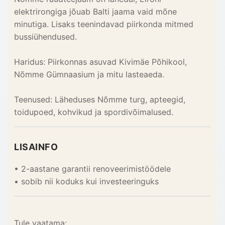
elektrirongiga jõuab Balti jaama vaid mõne
minutiga. Lisaks teenindavad piirkonda mitmed
bussiühendused.
Haridus: Piirkonnas asuvad Kivimäe Põhikool,
Nõmme Gümnaasium ja mitu lasteaeda.
Teenused: Läheduses Nõmme turg, apteegid,
toidupoed, kohvikud ja spordivõimalused.
LISAINFO
• 2-aastane garantii renoveerimistöödele
• sobib nii koduks kui investeeringuks
Tule vaatama: