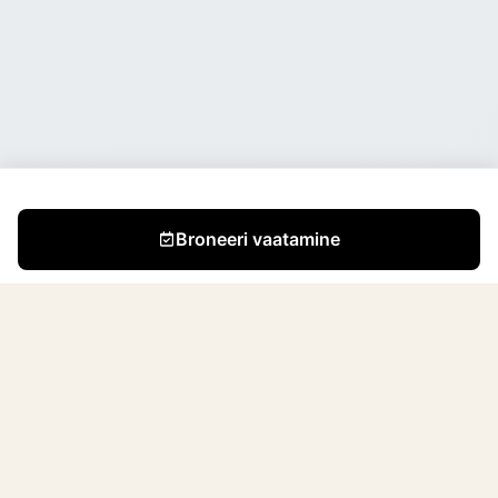
Broneeri vaatamine
Me oleme väike, kuid pühendunud professionaalide