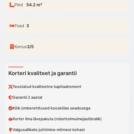
Pind
54.2 m²
Toad
3
Korrus
3/5
Korteri kvaliteet ja garantii
Teostatud kvaliteetne kapitaalremont
Garantii 2 aastat
Kõik ümberehitused kooskõlas seadusega
Korter ilma lävepakuta (robottolmuimejasõbralik)
Valgusallikate juhtimine mitmest kohast