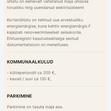
ühistu on eelnevalt vahetanud maja ühisosa
torustiku ning uuendanud elektrisüsteemi
Korteriühistu on tellinud uue arvestusliku
energiamärgise, kuna kehtiv energiamärgis F
kajastab renoveerimiseelset seisukorda.
Ehitusregistri kasutusteatisega seotud
dokumentatsioon on menetluses.
KOMMUNAALKULUD
- kütteperioodil ca 200 €,
- kevad / suvi ca 130 €,
PARKIMINE
Parkimine on tasuta maja ees.