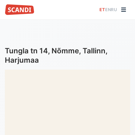
ET
EN
RU
Tungla tn 14, Nõmme, Tallinn,
Harjumaa