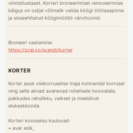
viimistlustaset. Korteri broneerimisel renoveerimise
käigus on ostjal võimalik valida köögi töötasapinna
ja sisseehitatud köögimööbli värvitoonid.
Broneeri vaatamine:
https://zcal.co/scandi/korter
KORTER
Korter asub viiekorruselise maja kolmandal korrusel
ning selle aknad avanevad rohelisele hoovialale,
pakkudes rahulikku, vaikset ja meeldivat
elukeskkonda.
Korteri koosseisu kuuluvad:
• avar esik,