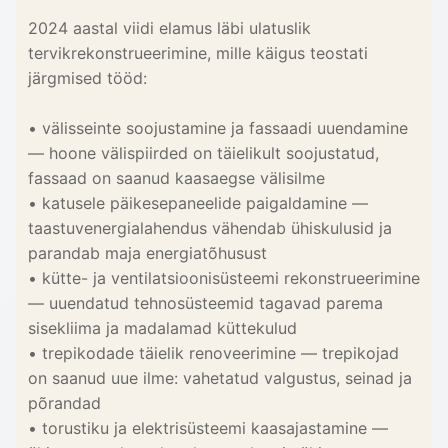
2024 aastal viidi elamus läbi ulatuslik
tervikrekonstrueerimine, mille käigus teostati
järgmised tööd:
• välisseinte soojustamine ja fassaadi uuendamine
— hoone välispiirded on täielikult soojustatud,
fassaad on saanud kaasaegse välisilme
• katusele päikesepaneelide paigaldamine —
taastuvenergialahendus vähendab ühiskulusid ja
parandab maja energiatõhusust
• kütte- ja ventilatsioonisüsteemi rekonstrueerimine
— uuendatud tehnosüsteemid tagavad parema
sisekliima ja madalamad küttekulud
• trepikodade täielik renoveerimine — trepikojad
on saanud uue ilme: vahetatud valgustus, seinad ja
põrandad
• torustiku ja elektrisüsteemi kaasajastamine —