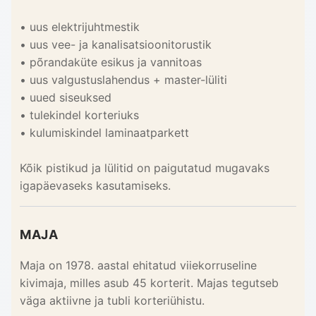
• uus elektrijuhtmestik
• uus vee- ja kanalisatsioonitorustik
• põrandaküte esikus ja vannitoas
• uus valgustuslahendus + master-lüliti
• uued siseuksed
• tulekindel korteriuks
• kulumiskindel laminaatparkett
Kõik pistikud ja lülitid on paigutatud mugavaks
igapäevaseks kasutamiseks.
MAJA
Maja on 1978. aastal ehitatud viiekorruseline
kivimaja, milles asub 45 korterit. Majas tegutseb
väga aktiivne ja tubli korteriühistu.