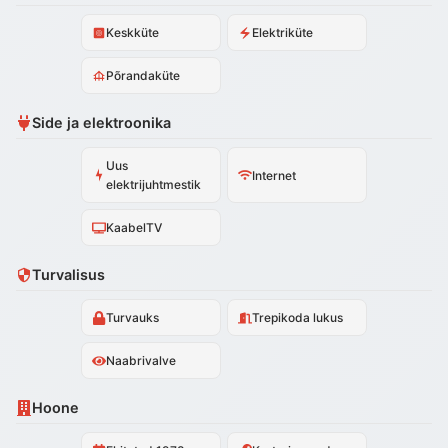
Keskküte
Elektriküte
Põrandaküte
Side ja elektroonika
Uus
Internet
elektrijuhtmestik
KaabelTV
Turvalisus
Turvauks
Trepikoda lukus
Naabrivalve
Hoone