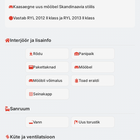
Kaasaegne uus mööbel Skandinaavia stiilis
Vastab RYL 2012 II klass ja RYL 2013 II klass
Interjöör ja lisainfo
Rõdu
Panipaik
Pakettaknad
Mööbel
Mööbli võimalus
Toad eraldi
Seinakapp
Sanruum
Vann
Uus torustik
Küte ja ventilatsioon