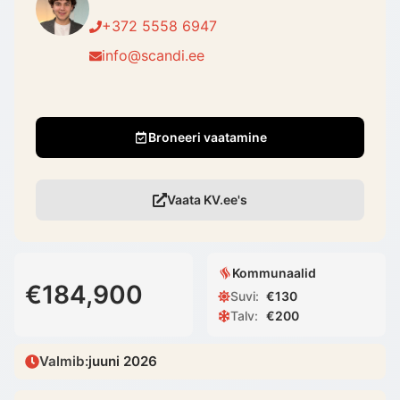
+372 5558 6947
info@scandi.ee
Broneeri vaatamine
Vaata KV.ee's
Kommunaalid
€184,900
Suvi
:
€
130
Talv
:
€
200
Valmib
:
juuni 2026