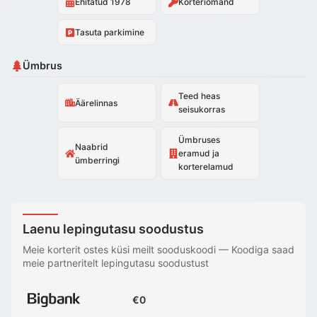
Ehitatud 1978
Korteriomand
Tasuta parkimine
Ümbrus
Teed heas
Äärelinnas
seisukorras
Ümbruses
Naabrid
eramud ja
ümberringi
korterelamud
Laenu lepingutasu soodustus
Meie korterit ostes küsi meilt sooduskoodi
—
Koodiga saad
meie partneritelt lepingutasu soodustust
€0