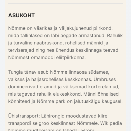
ASUKOHT
Nõmme on väärikas ja väljakujunenud piirkond,
mida tallinlased on läbi aegade armastanud. Rahulik
ja turvaline naabruskond, rohelised männid ja
terviserajad ning hea ühendus kesklinnaga teevad
Nõmmest omamoodi eliitpiirkonna.
Tungla tänav asub Nõmme linnaosa südames,
vaikses ja haljasrohelises keskkonnas. Ümbruses
domineerivad eramud ja väiksemad korterelamud,
mis tagavad rahulik elukeskkond. Männilõhnalised
kõnniteed ja Nõmme park on jalutuskäigu kaugusel.
Ühistransport: Lähirongid moodustavad kiire
transpordi selgroo kesklinnast Nõmmele. Wikipedia
Nõmme raudteejaam on lähedal, Elroni