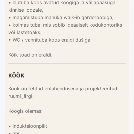
• elutuba koos avatud köögiga ja väljapääsuga
kinnise lodzale,
• magamistuba mahuka walk-in garderoobiga,
• kolmas tuba, mis sobib ideaalselt kodukontoriks
või lastetoaks.
• WC / vannituba koos eraldi dušiga
Kõik toad on eraldi.
KÖÖK
Köök on tehtud erilahendusena ja projekteeritud
ruumi järgi.
Köögis olemas:
• induktsioonpliit
• ahi