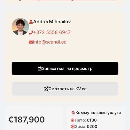
Andrei Mihhailov
+372 5558 6947
info@scandi.ee
Записаться на просмотр
Смотреть на KV.ee
Коммунальные услуги
€187,900
Лето
:
€
130
Зима
:
€
200