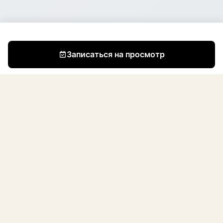
Записаться на просмотр
Мы небольшая, но преданная команда
профессионалов со страстью к созданию красивых и
функциональных пространств. С момента основания
компании (апрель 2021) мы отремонтировали и
продали 195 квартир в Таллинне и его окрестностях.