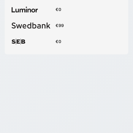
€0
€99
€0