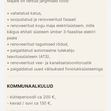
Majale on tehtud järgmised tööd:
• vahetatud katus,
• soojustatud ja renoveeritud fasaad
• renoveeritud kogu maja elektrisüsteem, mille
käigus ehitati süsteem ümber 3-faasilise elektri
peale
• renoveeritud tagumised rõdud,
• paigaldatud automaatne tulekahju
teavitussüsteem (ATS),
• renoveeritud vee- ja kanalisatsioonitorustik
• paigaldatud uued välisuksed fonolukksüsteemiga
KOMMUNAALKULUD
- kütteperioodil ca 200 €,
- kevad / suvi ca 130 €,