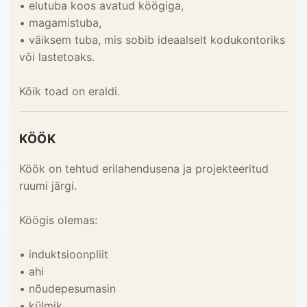
• elutuba koos avatud köögiga,
• magamistuba,
• väiksem tuba, mis sobib ideaalselt kodukontoriks
või lastetoaks.
Kõik toad on eraldi.
KÖÖK
Köök on tehtud erilahendusena ja projekteeritud
ruumi järgi.
Köögis olemas:
• induktsioonpliit
• ahi
• nõudepesumasin
• külmik