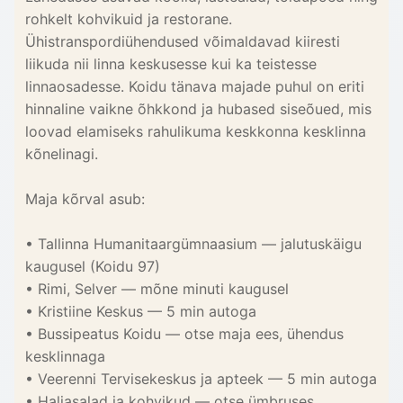
rohkelt kohvikuid ja restorane.
Ühistranspordiühendused võimaldavad kiiresti
liikuda nii linna keskusesse kui ka teistesse
linnaosadesse. Koidu tänava majade puhul on eriti
hinnaline vaikne õhkkond ja hubased siseõued, mis
loovad elamiseks rahulikuma keskkonna kesklinna
kõnelinagi.
Maja kõrval asub:
• Tallinna Humanitaargümnaasium — jalutuskäigu
kaugusel (Koidu 97)
• Rimi, Selver — mõne minuti kaugusel
• Kristiine Keskus — 5 min autoga
• Bussipeatus Koidu — otse maja ees, ühendus
kesklinnaga
• Veerenni Tervisekeskus ja apteek — 5 min autoga
• Haljasalad ja kohvikud — otse ümbruses