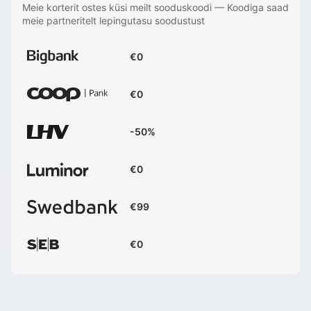
Meie korterit ostes küsi meilt sooduskoodi
—
Koodiga saad
meie partneritelt lepingutasu soodustust
€0
€0
-50%
€0
€99
€0