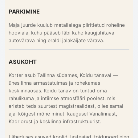
PARKIMINE
Maja juurde kuulub metallaiaga piiritletud roheline
hooviala, kuhu pääseb läbi kahe kaugjuhitava
autovärava ning eraldi jalakäijate värava.
ASUKOHT
Korter asub Tallinna südames, Koidu tänaval —
ühes linna armastatuimas ja rohekamas
kesklinnaosas. Koidu tänav on tuntud oma
rahulikuma ja intiimse atmosfääri poolest, mis
eristab teda suurtest magistraalidest, olles samal
ajal kõigest mõne minuti kaugusel Vanalinnast,
Kadriorust ja kesklinna infrastruktuurist.
Läheduses asuvad koolid, lasteaiad, toidupoed ning