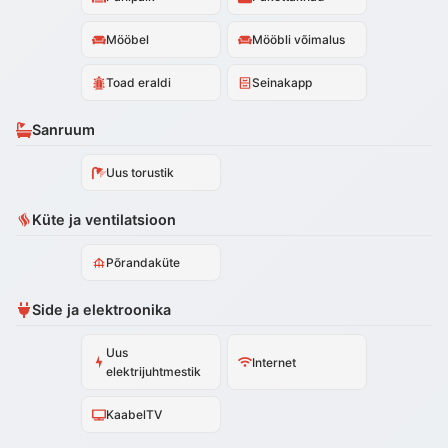
Mööbel
Mööbli võimalus
Toad eraldi
Seinakapp
Sanruum
Uus torustik
Küte ja ventilatsioon
Põrandaküte
Side ja elektroonika
Uus
Internet
elektrijuhtmestik
KaabelTV