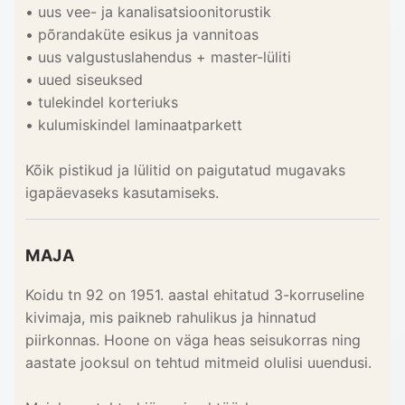
• uus vee- ja kanalisatsioonitorustik
• põrandaküte esikus ja vannitoas
• uus valgustuslahendus + master-lüliti
• uued siseuksed
• tulekindel korteriuks
• kulumiskindel laminaatparkett
Kõik pistikud ja lülitid on paigutatud mugavaks
igapäevaseks kasutamiseks.
MAJA
Koidu tn 92 on 1951. aastal ehitatud 3-korruseline
kivimaja, mis paikneb rahulikus ja hinnatud
piirkonnas. Hoone on väga heas seisukorras ning
aastate jooksul on tehtud mitmeid olulisi uuendusi.