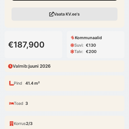
Vaata KV.ee's
Kommunaalid
€187,900
Suvi
:
€
130
Talv
:
€
200
Valmib
:
juuni 2026
Pind
41.4 m²
Toad
3
Korrus
2/3