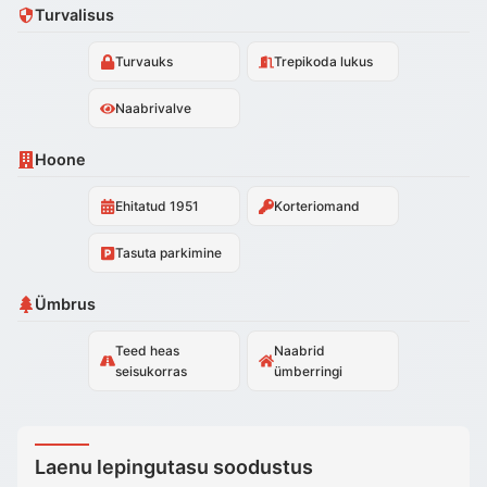
Turvalisus
Turvauks
Trepikoda lukus
Naabrivalve
Hoone
Ehitatud 1951
Korteriomand
Tasuta parkimine
Ümbrus
Teed heas
Naabrid
seisukorras
ümberringi
Laenu lepingutasu soodustus