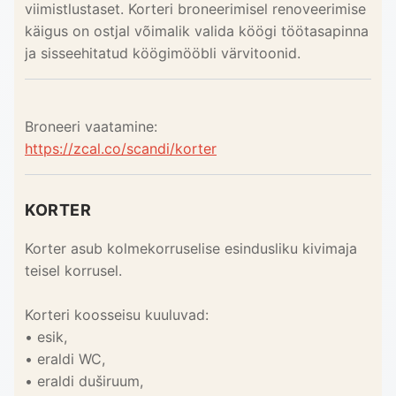
viimistlustaset. Korteri broneerimisel renoveerimise
käigus on ostjal võimalik valida köögi töötasapinna
ja sisseehitatud köögimööbli värvitoonid.
Broneeri vaatamine:
https://zcal.co/scandi/korter
KORTER
Korter asub kolmekorruselise esindusliku kivimaja
teisel korrusel.
Korteri koosseisu kuuluvad:
• esik,
• eraldi WC,
• eraldi duširuum,