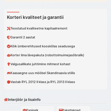
Korteri kvaliteet ja garantii
Teostatud kvaliteetne kapitaalremont
Garantii 2 aastat
Kõik ümberehitused kooskõlas seadusega
Korter ilma lävepakuta (robottolmuimejasõbralik)
Valgusallikate juhtimine mitmest kohast
Kaasaegne uus mööbel Skandinaavia stiilis
Vastab RYL 2012 II klass ja RYL 2013 II klass
Interjöör ja lisainfo
Panipaik
Pakettaknad