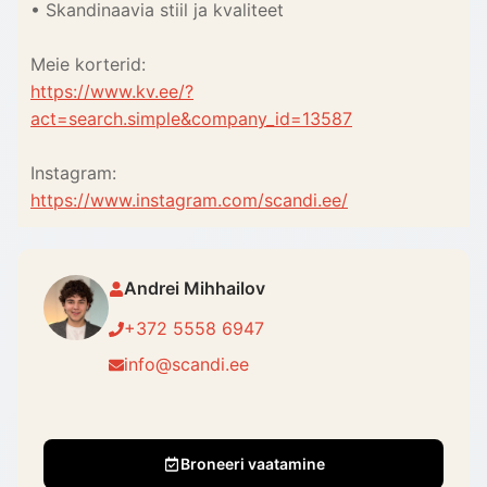
• Skandinaavia stiil ja kvaliteet
Meie korterid:
https://www.kv.ee/?
act=search.simple&company_id=13587
Instagram:
https://www.instagram.com/scandi.ee/
Andrei Mihhailov
+372 5558 6947
info@scandi.ee
Broneeri vaatamine