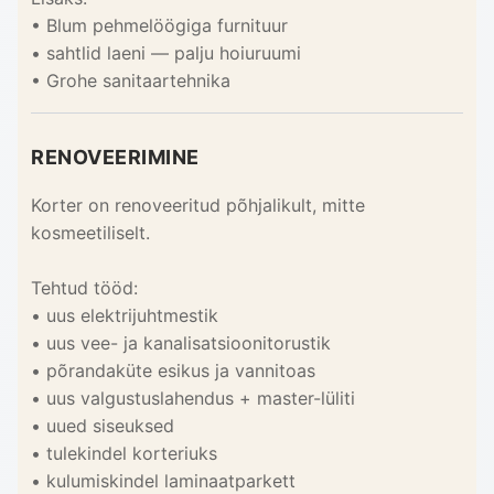
• Blum pehmelöögiga furnituur
• sahtlid laeni — palju hoiuruumi
• Grohe sanitaartehnika
RENOVEERIMINE
Korter on renoveeritud põhjalikult, mitte
kosmeetiliselt.
Tehtud tööd:
• uus elektrijuhtmestik
• uus vee- ja kanalisatsioonitorustik
• põrandaküte esikus ja vannitoas
• uus valgustuslahendus + master-lüliti
• uued siseuksed
• tulekindel korteriuks
• kulumiskindel laminaatparkett