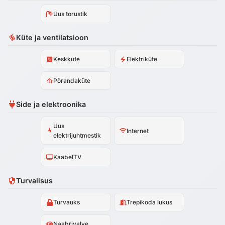
Uus torustik
Küte ja ventilatsioon
Keskküte
Elektriküte
Põrandaküte
Side ja elektroonika
Uus
Internet
elektrijuhtmestik
KaabelTV
Turvalisus
Turvauks
Trepikoda lukus
Naabrivalve