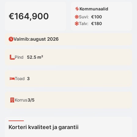
Kommunaalid
€164,900
Suvi
:
€
100
Talv
:
€
180
Valmib
:
august 2026
Pind
52.5 m²
Toad
3
Korrus
3/5
Korteri kvaliteet ja garantii