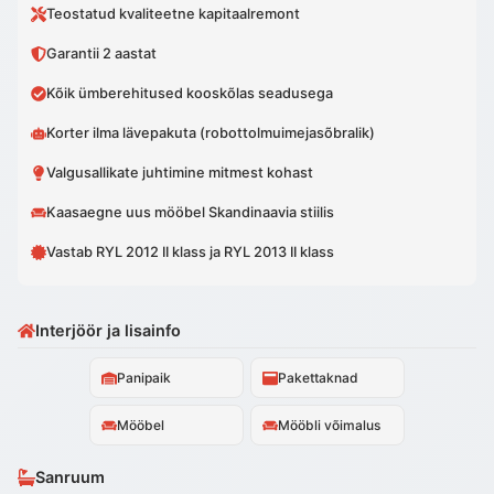
Teostatud kvaliteetne kapitaalremont
Garantii 2 aastat
Kõik ümberehitused kooskõlas seadusega
Korter ilma lävepakuta (robottolmuimejasõbralik)
Valgusallikate juhtimine mitmest kohast
Kaasaegne uus mööbel Skandinaavia stiilis
Vastab RYL 2012 II klass ja RYL 2013 II klass
Interjöör ja lisainfo
Panipaik
Pakettaknad
Mööbel
Mööbli võimalus
Sanruum