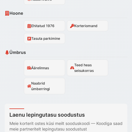
Hoone
Ehitatud 1976
Korteriomand
Tasuta parkimine
Ümbrus
Teed heas
Äärelinnas
seisukorras
Naabrid
ümberringi
Laenu lepingutasu soodustus
Meie korterit ostes küsi meilt sooduskoodi
—
Koodiga saad
meie partneritelt lepingutasu soodustust