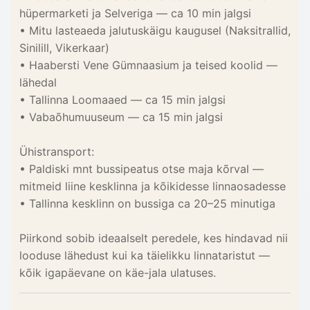
hüpermarketi ja Selveriga — ca 10 min jalgsi
• Mitu lasteaeda jalutuskäigu kaugusel (Naksitrallid,
Sinilill, Vikerkaar)
• Haabersti Vene Gümnaasium ja teised koolid —
lähedal
• Tallinna Loomaaed — ca 15 min jalgsi
• Vabaõhumuuseum — ca 15 min jalgsi
Ühistransport:
• Paldiski mnt bussipeatus otse maja kõrval —
mitmeid liine kesklinna ja kõikidesse linnaosadesse
• Tallinna kesklinn on bussiga ca 20–25 minutiga
Piirkond sobib ideaalselt peredele, kes hindavad nii
looduse lähedust kui ka täielikku linnataristut —
kõik igapäevane on käe-jala ulatuses.