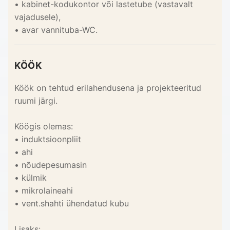
• kabinet-kodukontor või lastetube (vastavalt
vajadusele),
• avar vannituba-WC.
KÖÖK
Köök on tehtud erilahendusena ja projekteeritud
ruumi järgi.
Köögis olemas:
• induktsioonpliit
• ahi
• nõudepesumasin
• külmik
• mikrolaineahi
• vent.shahti ühendatud kubu
Lisaks: