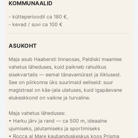
KOMMUNAALID
- kütteperioodil ca 180 €,
- kevad / suvi ca 100 €
ASUKOHT
Maja asub Haabersti linnaosas, Paldiski maantee
vahetus läheduses, kuid paikneb rahulikus
sisekvartalis — eemal tänavamürast ja liiklusest.
See on piirkonna üks suurimaid eeliseid: suur
magistraal on käe-jala ulatuses, kuid igapäevane
elukeskkond on vaikne ja turvaline.
Maja vahetus läheduses:
• Harku järv ja rand — ca 500 m, ideaalne
ujumiseks, jalutamiseks ja sportimiseks
• Rocca al Mare kaubanduskeskus koos Prisma