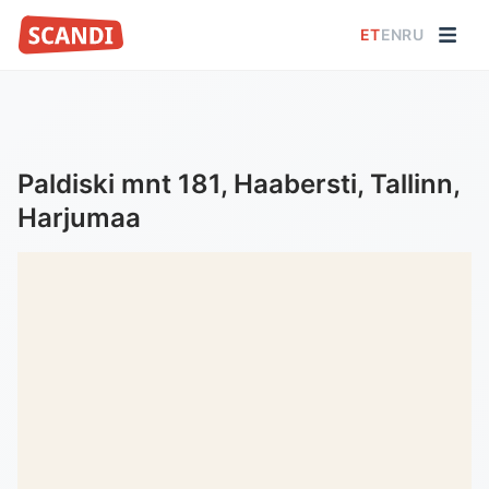
ET
EN
RU
Paldiski mnt 181, Haabersti, Tallinn,
Harjumaa